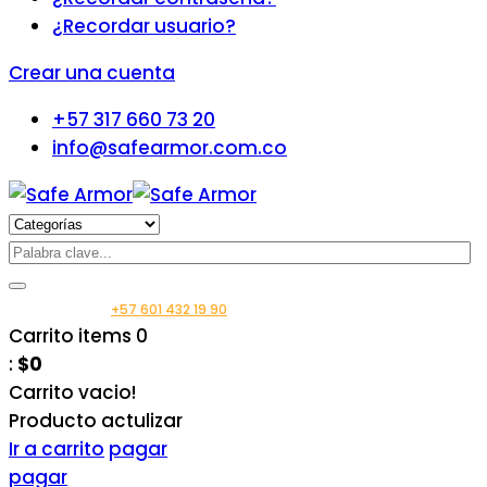
¿Recordar usuario?
Crear una cuenta
+57 317 660 73 20
info@safearmor.com.co
Llámanos:
+57 601 432 19 90
Carrito
items
0
:
$0
Carrito vacio!
Producto
actulizar
Ir a carrito
pagar
pagar