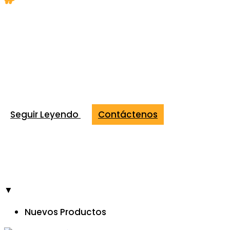
SafeArmor® busca ofrecer tranquilidad y seguridad a los
conductores de motocicletas mediante sus prendas de
protección pasiva, las cuales incorporan tecnología avanzada
con un diseño ligero, ergonómico y confiable. Empleamos
insumos de alta calidad para garantizar un alto nivel de
protección en la vía.
Seguir Leyendo
Contáctenos
▼
Nuevos Productos