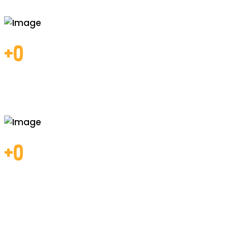
0
Prendas
fabricadas
0
Testimonios
Safe Armor